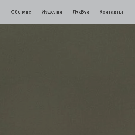
Обо мне
Изделия
ЛукБук
Контакты