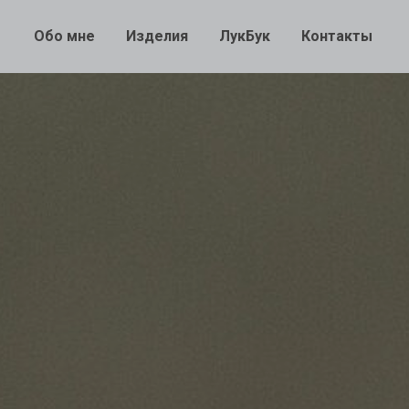
Обо мне
Изделия
ЛукБук
Контакты