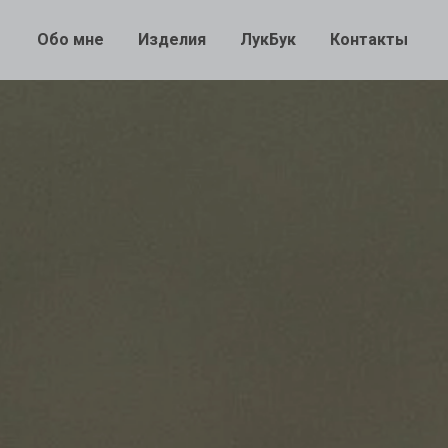
Обо мне
Изделия
ЛукБук
Контакты