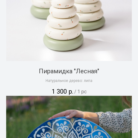
Пирамидка "Лесная"
Натуральное дерево: липа
1 300
р.
/
1 pc