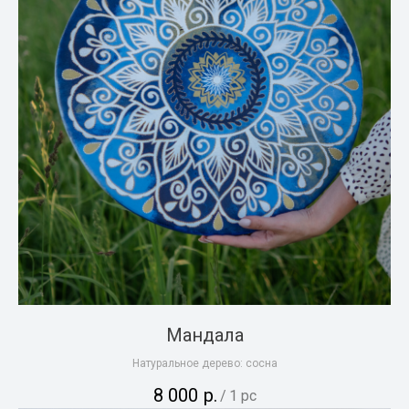
Мандала
Натуральное дерево: сосна
8 000
р.
/
1 pc