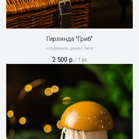
Гирлянда "Гриб"
Натуральное дерево: липа
2 500
р.
/
1 pc