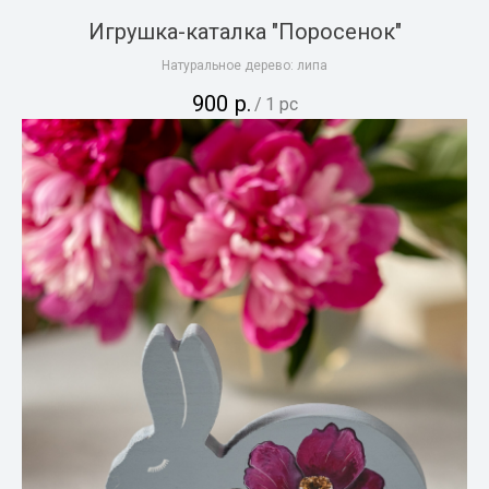
Игрушка-каталка "Поросенок"
Натуральное дерево: липа
900
р.
/
1 pc