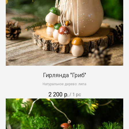
Гирлянда "Гриб"
Натуральное дерево: липа
2 200
р.
/
1 pc