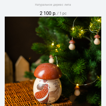
Натуральное дерево: липа
2 100
р.
/
1 pc