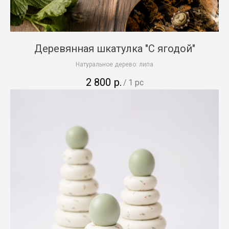
Деревянная шкатулка "С ягодой"
Натуральное дерево: липа
2 800
р.
/
1 pc