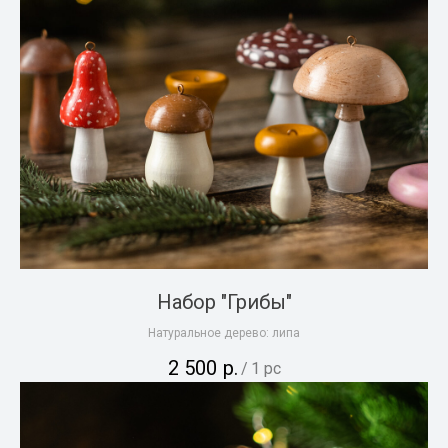
Набор "Грибы"
Натуральное дерево: липа
2 500
р.
/
1 pc