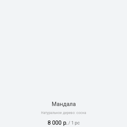
Мандала
Натуральное дерево: сосна
8 000
р.
/
1 pc