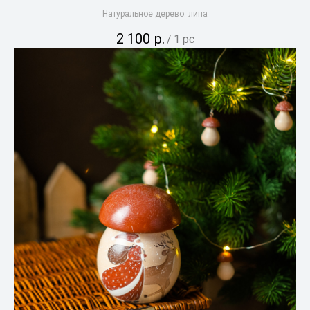
Натуральное дерево: липа
2 100
р.
/
1 pc