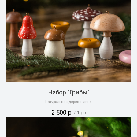
Набор "Грибы"
Натуральное дерево: липа
2 500
р.
/
1 pc