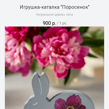
Игрушка-каталка "Поросенок"
Натуральное дерево: липа
900
р.
/
1 pc