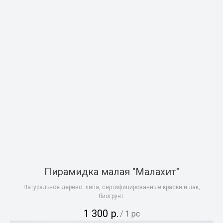
Пирамидка малая "Малахит"
Натуральное дерево: липа, сертифицированные краски и лак,
биогрунт.
1 300
р.
/
1 pc