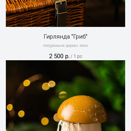
Гирлянда "Гриб"
Натуральное дерево: липа
2 500
р.
/
1 pc