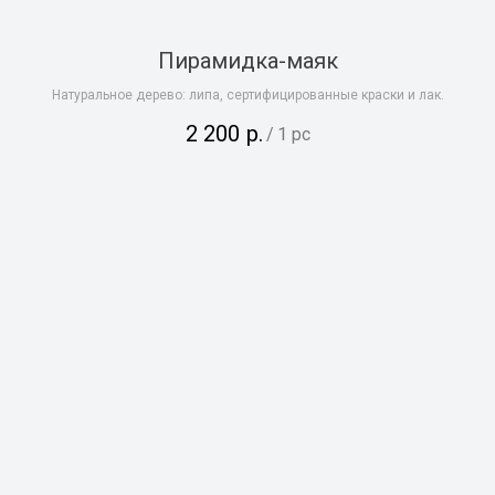
Пирамидка-маяк
Натуральное дерево: липа, сертифицированные краски и лак.
2 200
р.
/
1 pc