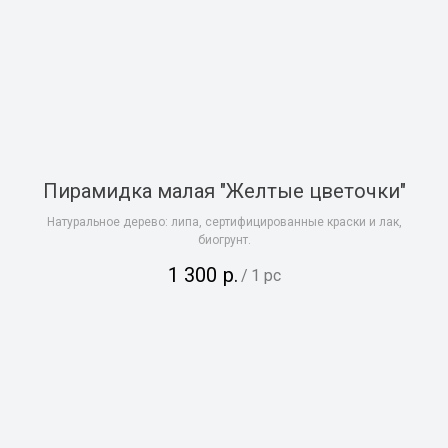
Пирамидка малая "Желтые цветочки"
Натуральное дерево: липа, сертифицированные краски и лак,
биогрунт.
1 300
р.
/
1 pc