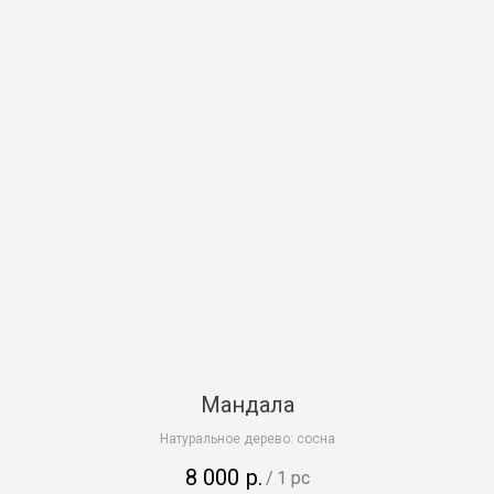
Мандала
Натуральное дерево: сосна
8 000
р.
/
1 pc