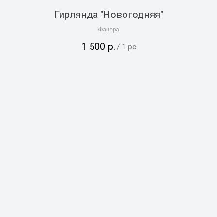
Гирлянда "Новогодняя"
Фанера
1 500
р.
/
1 pc