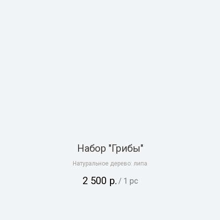
Набор "Грибы"
Натуральное дерево: липа
2 500
р.
/
1 pc