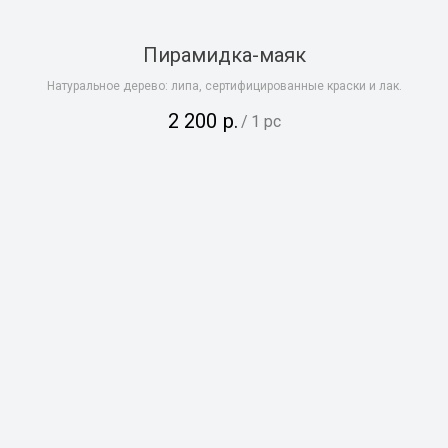
Пирамидка-маяк
Натуральное дерево: липа, сертифицированные краски и лак.
2 200
р.
/
1 pc