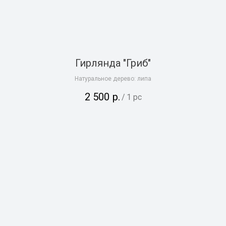
Гирлянда "Гриб"
Натуральное дерево: липа
2 500
р.
/
1 pc