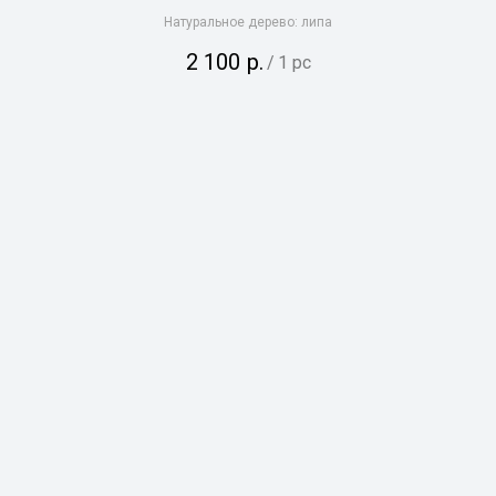
Натуральное дерево: липа
2 100
р.
/
1 pc