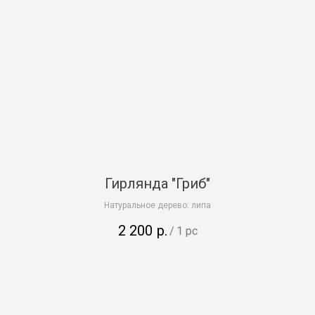
Гирлянда "Гриб"
Натуральное дерево: липа
2 200
р.
/
1 pc