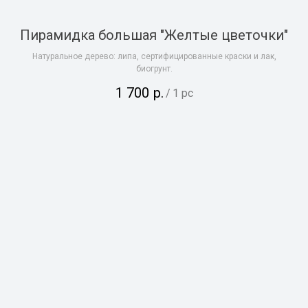
Пирамидка большая "Желтые цветочки"
Натуральное дерево: липа, сертифицированные краски и лак,
биогрунт.
1 700
р.
/
1 pc