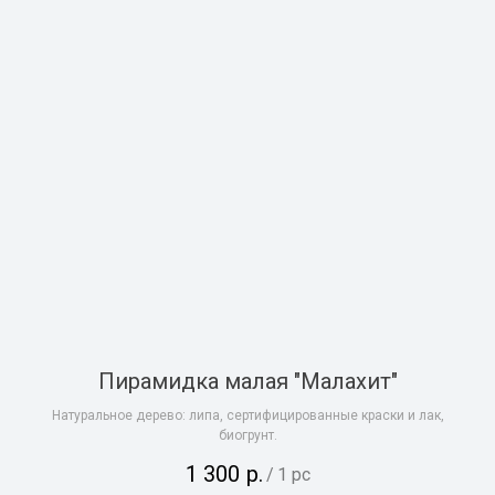
Пирамидка малая "Малахит"
Натуральное дерево: липа, сертифицированные краски и лак,
биогрунт.
1 300
р.
/
1 pc