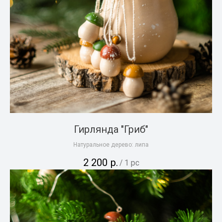
Гирлянда "Гриб"
Натуральное дерево: липа
2 200
р.
/
1 pc