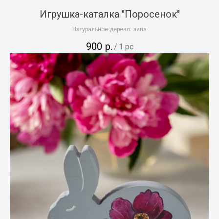
Игрушка-каталка "Поросенок"
Натуральное дерево: липа
900
р.
/
1 pc