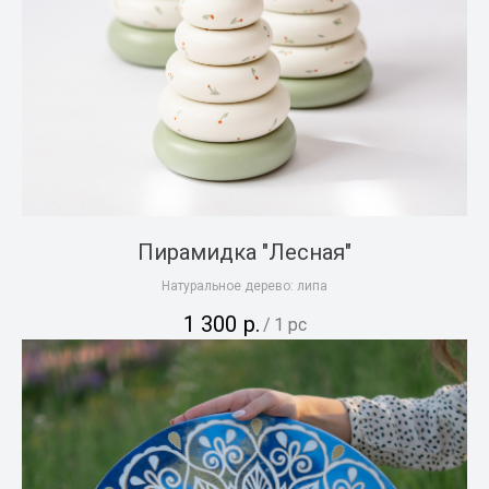
Пирамидка "Лесная"
Натуральное дерево: липа
1 300
р.
/
1 pc