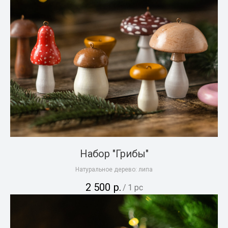
Набор "Грибы"
Натуральное дерево: липа
2 500
р.
/
1 pc