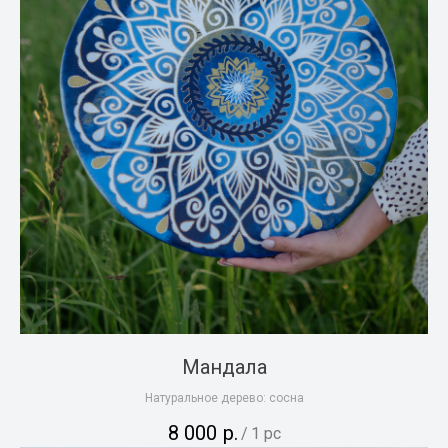
Мандала
Натуральное дерево: сосна
8 000
р.
/
1 pc