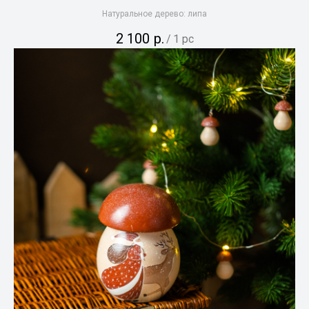
Натуральное дерево: липа
2 100
р.
/
1 pc