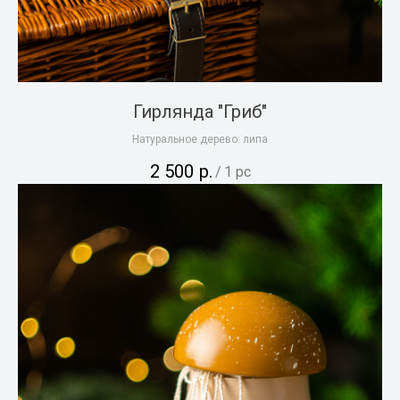
Гирлянда "Гриб"
Натуральное дерево: липа
2 500
р.
/
1 pc