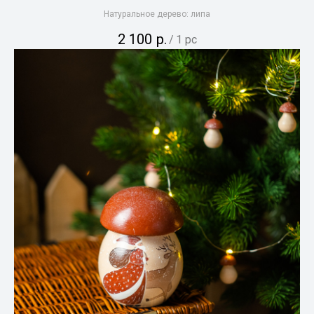
Натуральное дерево: липа
2 100
р.
/
1 pc