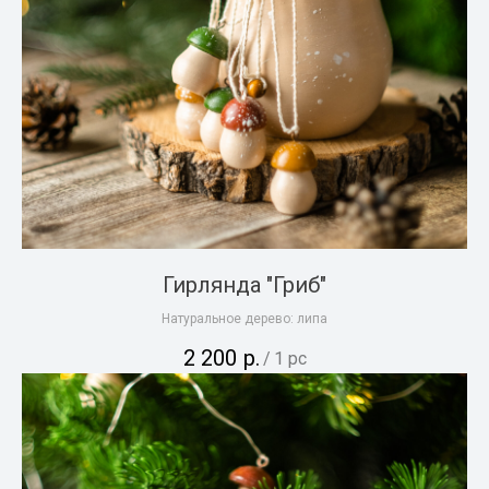
Гирлянда "Гриб"
Натуральное дерево: липа
2 200
р.
/
1 pc