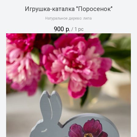
Игрушка-каталка "Поросенок"
Натуральное дерево: липа
900
р.
/
1 pc