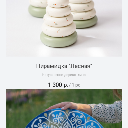
Пирамидка "Лесная"
Натуральное дерево: липа
1 300
р.
/
1 pc