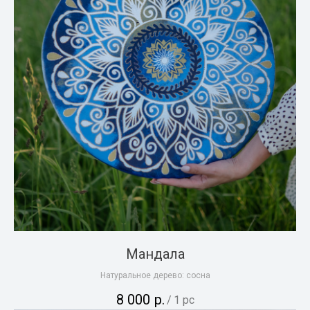
Мандала
Натуральное дерево: сосна
8 000
р.
/
1 pc