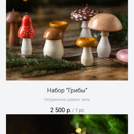
Набор "Грибы"
Натуральное дерево: липа
2 500
р.
/
1 pc