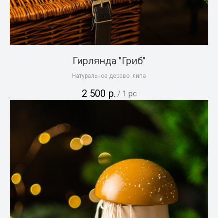
Гирлянда "Гриб"
Натуральное дерево: липа
2 500
р.
/
1 pc