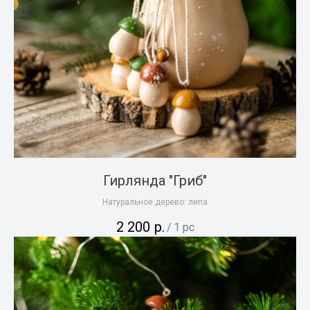
Гирлянда "Гриб"
Натуральное дерево: липа
2 200
р.
/
1 pc