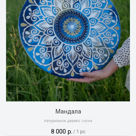
Мандала
Натуральное дерево: сосна
8 000
р.
/
1 pc