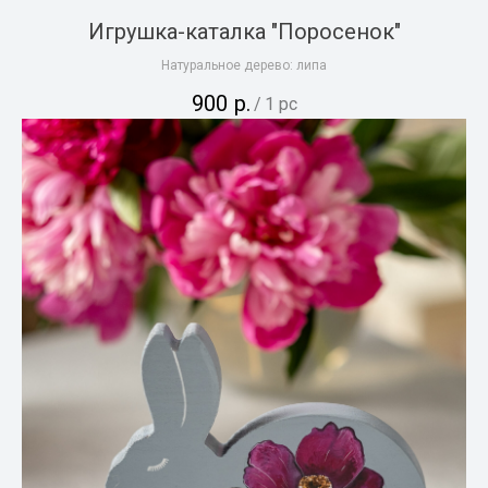
Игрушка-каталка "Поросенок"
Натуральное дерево: липа
900
р.
/
1 pc