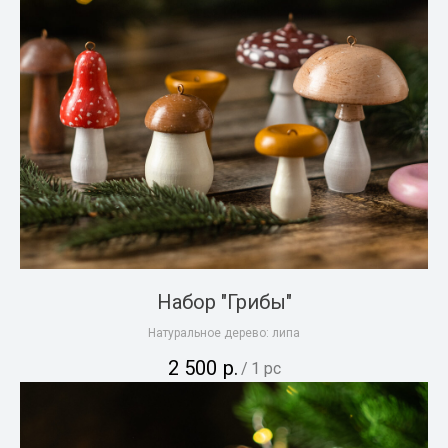
Набор "Грибы"
Натуральное дерево: липа
2 500
р.
/
1 pc