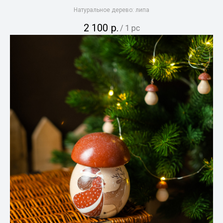
Натуральное дерево: липа
2 100
р.
/
1 pc