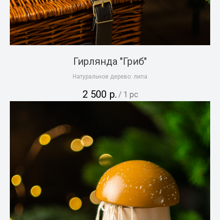
Гирлянда "Гриб"
Натуральное дерево: липа
2 500
р.
/
1 pc