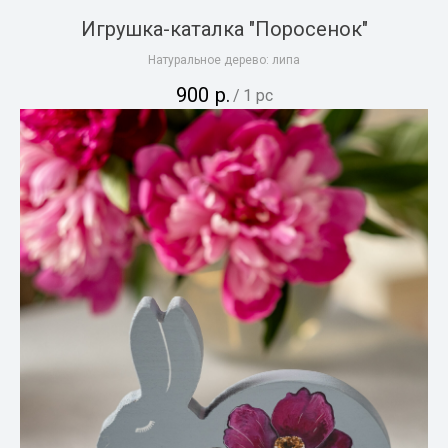
Игрушка-каталка "Поросенок"
Натуральное дерево: липа
900
р.
/
1 pc