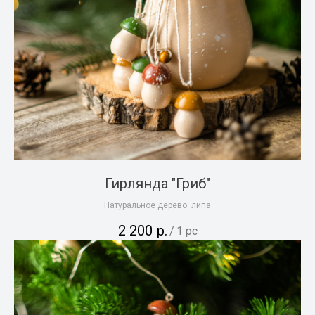
Гирлянда "Гриб"
Натуральное дерево: липа
2 200
р.
/
1 pc