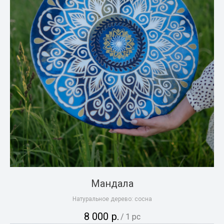
Мандала
Натуральное дерево: сосна
8 000
р.
/
1 pc