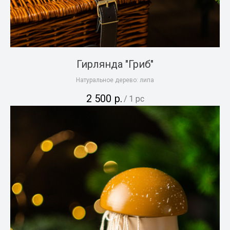
Гирлянда "Гриб"
Натуральное дерево: липа
2 500
р.
/
1 pc