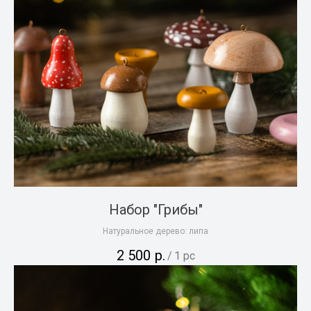
Набор "Грибы"
Натуральное дерево: липа
2 500
р.
/
1 pc