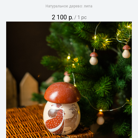
Натуральное дерево: липа
2 100
р.
/
1 pc